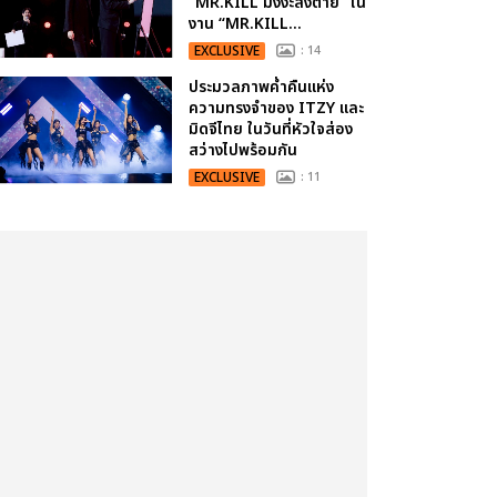
“MR.KILL มังงะสั่งตาย” ใน
งาน “MR.KILL...
EXCLUSIVE
: 14
ประมวลภาพค่ำคืนแห่ง
ความทรงจำของ ITZY และ
มิดจีไทย ในวันที่หัวใจส่อง
สว่างไปพร้อมกัน
EXCLUSIVE
: 11