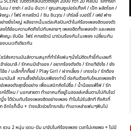
G SCENE เปิดตัวศิลปินตัวตึงยุค 2000 กว่า 20 ศิลปิน แคทรียา
/ โมเม / ซาซ่า / อนัน อันวา / คูณสามซูเปอร์แก๊งค์ / เป๊ก ผลิตโชค /
ชญะ / โฟร์ ศกลรัตน์ / ชิน ชินวุฒ / เกิร์ลลี่ เบอร์รี่ / เฟย์ ฟาง
อย่างยิ่งใหญ่ หลังจากนั้นแต่ละศิลปินคว้าไมค์ร้องเพลงฮิตของตัว
แพลงได้ย้อนความคิดถึงไปกับหลายๆ เพลงฮิตทั้งเพลงช้า และเพลง
ฟ พิชญะ จับมือ โฟร์ ศกลรัตน์ มาร่วมร้องกันในเพลง เปลี่ยนกัน
ร้องบนเวทีเดียวกัน
ว์ส่งความมันส์ความสนุกที่ทำให้แฟนๆนั่งไม่ติดเก้าอี้กันเลยที
้าช่อมาลี / รักคนมีเจ้าของ / อยากร้องดังดัง / รักแท้ยังไง / ยัง
้ย / มะลึกกึ๊กกึ๋ยย์ / Play Girl / ฝากเลี้ยง / เกรงใจ / รักต้อง
างเมามันส์ ความจึ้งยังไม่จบเพียงเท่านี้ ต่อกันด้วยกับโหมดเพลงช้า
เพลงดังสุดจี้ดอย่าง เพื่อนสนิทคิดไม่ซื่อ / น้ำน้อยแพ้ไฟ / รัก
เลือกได้ไหม / นอกสายตา ทำเอาคนที่อยู่ในฮอลล์เคลิ้มตามไปกับโชว์
ิ๋ง ได้ร่วมกันร้องเพลงฮิตอย่างเพลง ทำไมไม่รับสักที ถึงคิวที่
ัก อีกใจก็เจ็บ + ว่างแล้วช่วยโทรกลับ ทำเอาเหล่าแฟนๆฟินไป
โชค ชวน 2 หนุ่ม แดน-บีม มาจับไมค์ร้องเพลง เวลาไม่เคยพอ + ไม่มี