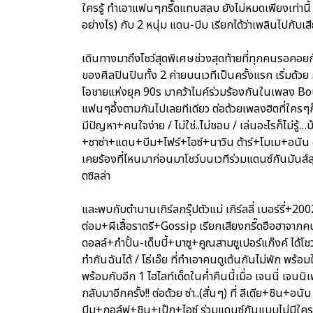
ใครรู้ ทำเอาแฟนๆกรี๊ดแทบสลบ ยังไม่หมดเพียงเท่านี้ ไ
อย่างไร) กับ 2 หนุ่ม แดน-บีม เรียกได้ว่าเพลินไปกับเ
เดินทางมาถึงโชว์สุดพิเศษช่วงสุดท้ายที่ทุกคนรอคอยก
ของศิลปินปินทั้ง 2 ค่ายบนเวทีเป็นครั้งแรก เริ่มด้วย
โอชายแห่งยุค 90s มาคว้าไมค์ร่วมร้องกันในเพลง Boun
แฟนๆอึ้งตามกันไปเลยทีเดียว ต่อด้วยเพลงฮิตที่ใครๆก็
มีปัญหา+คนใจง่าย / ไม่ใช่..ไม่ชอบ / เล่นอะไรก็ไม่รู้
+ซาซ่า+แดน+บีม+โฟร์+ไอซ์+นาวิน ต้าร์+โมเม+อนัน อั
เคยร้องที่ไหนมาก่อนมาโชว์บนเวทีร่วมแดนซ์กันมันส์ส
ตซิลล่า
และพบกับตำนานเกิร์ลกรุ๊ปตัวแม่ เกิร์ลลี่ เบอร์รี่+20
ต่อม+ผีเสื้อราตรี+Gossip เรียกเสียงกรี๊ดฮือฮาจากคนด
ดอลล์+กำปั้น-เด็บบี้+บาซู+คูณสามซูเปอร์แก๊งค์ ได้โชว
ทำกันฉันได้ / โธ่เอ๊ย ที่ทำเอาคนดูเต้นกันไม่พัก พร้อมใ
พร้อมกับอีก 1 ไฮไลท์เด็ดในค่ำคืนนี้เมื่อ เจนนี่ เจน
กลับมาอีกครั้ง!! ต่อด้วย ซ่า..(สั่นๆ) ที่ ลีเดีย+ชิ
บีม+กอล์ฟ+ชิน+เป๊ก+ไอซ์ ร่วมแดนซ์กันแบบไม่มีใคร