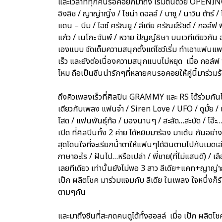
และเวลาที่ทุกคนรอคอยก็มาถึง เริ่มต้นด้วย OPENIN
อิงลิช / ญาญ่าญิ๋ง / ไชน่า ดอลล์ / บาซู / นาวิน ต้าร์ 
แดน – บีม / ไอซ์ ศรัณยู / ลีเดีย ศรัณย์รัชต์ / กอล์ฟ พิ
แก้ว / เนโกะ จัมพ์ / หวาย ปัญญ์ธิษา บนเวทีเดียวกัน 
เองแบบ จัดเต็มความสนุกตั้งแต่โชว์เริ่ม ทำเอาแฟน
เร็ว และยังต่อเนื่องความสนุกแบบไม่หยุด เมื่อ กอล์
ไหม ถือเป็นซีนน่ารักๆที่หลายคนรอคอยให้คู่นี้มาร่วม
ถึงคิวเพลงเร็วที่ศิลปิน GRAMMY และ RS ได้ร่วมกันโช
เดียวกับเพลง แฟนจ๋า / Siren Love / UFO / ดูมั้ย / เจ
โสด / แฟนพันธุ์ท้อ / มองนานๆ / สะลัด…สะบัด / โอ๊ะ…โอ
เปิด ที่ศิลปินทั้ง 2 ค่าย ได้หยิบมาร้อง มาเต้น กันอย่
สุดโดนใจที่จะเรียกน้ำตาให้แฟนๆได้อินตามไปกับเมดเล่ย์
ภาษาอะไร / ฝันไป…หรือเปล่า / พี่ชาย(ที่ไม่แสนดี) / 
เลยทีเดียว เท่านั้นยังไม่พอ 3 สาว ลีเดีย+แคท+ญาญ่าญ
เป๊ก ผลิตโชค มาร่วมแจมกับ ลีเดีย ในเพลง ใจหนึ่งก็ร
ตามๆกัน
และมาถึงซีนที่สะกดคนดูได้ทั้งฮอลล์ เมื่อ เป๊ก ผลิต