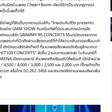
่วมกันร้องในเพลง Cheer+Boom เรียกได้ว่าเป็นปรากฎการณ์
้งนี้เลยก็ว่าได้
ดยิ่งใหญ่ที่จัดเต็มทุกความมันส์กับ “ไทยประกันชีวิต presents
จัดอย่าง GMM SHOW ทีมครีเอทีฟที่มีประสบการณ์การจัด
รเจกต์คอนเสิร์ต GRAMMY RS CONCERTS ได้เนรมิตบรรยากาศ
เพลงเก่าที่นึกถึงผ่านเสียงดนตรีที่ทำให้หวนกลับมาเจอเพื่อนเก่า
้ ยังมีคอนเสิร์ตส่งท้ายปี ที่รวมเพลงฮิตเพลงดังคุ้นหูอีกมากมา
IT100 CONCERTS” จัดขึ้น 2 รอบการแสดงสด ในวันเสาร์ที่
ENA เมืองทองธานี ห้ามพลาด!!เตรียมตัวให้พร้อม!! เปิดจำหน่าย
0 / 4,500 / 4,000 / 3,000 / 2,500 และ 2,000 บาท ที่ไทยทิคเก็ต
r.com หรือโทร 02-262-3456 และสามารถติดตามรายละเอียดเพิ่ม
ts