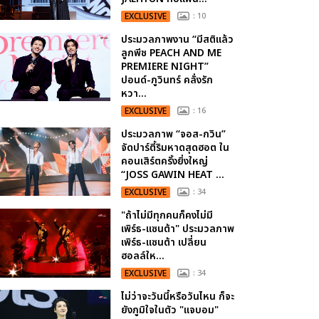
EXCLUSIVE
: 10
ประมวลภาพงาน “มีสติแล้ว
ลูกพีช PEACH AND ME
PREMIERE NIGHT”
ปอนด์-ภูวินทร์ คลั่งรัก
หวา...
EXCLUSIVE
: 16
ประมวลภาพ “จอส-กวิน”
จัดปาร์ตี้ริมหาดสุดฮอต ใน
คอนเสิร์ตครั้งยิ่งใหญ่
“JOSS GAWIN HEAT ...
EXCLUSIVE
: 34
"ถ้าไม่มีทุกคนก็คงไม่มี
เพิร์ธ-แซนต้า" ประมวลภาพ
เพิร์ธ-แซนต้า เปลี่ยน
ฮอลล์ให...
EXCLUSIVE
: 34
ไม่ว่าจะวันนี้หรือวันไหน ก็จะ
ยังภูมิใจในตัว "แจบอม"