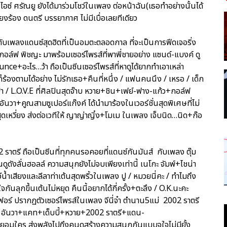
อซ์ ศรัณยู ยังได้มาร่วมโชว์ในเพลง ต่อหน้าฉัน(เธอทำอย่างนั้นได้
สียงร้อง ดนตรี บรรยากาศ ไม่มีเบื่อเลยทีเดียว
ับเพลงแดนซ์สุดฮิตที่เป็นอมตะตลอดกาล ที่จะเป็นการฟีดเจอริ่ง
 กอล์ฟ พิชญะ มาพร้อมเซอร์ไพรส์ที่พาพี่ชายอย่าง แซนด์-แบงค์ ดู
ce+อะไร…ว้า ถือเป็นซีนเซอร์ไพรส์ที่หาดูได้ยากทำเอาเหล่า
ร้องตามได้อย่าง ไม่รักเธอ+คืนที่หนึ่ง / แฟนคนนึง / เหรอ / เด็ก
…บ้า / L.O.V.E ที่ศิลปินสุดจ๊าบ หวาย+ชิน+เฟย์-ฟาง-แก้ว+กอล์ฟ
นวา+คูณสามซูเปอร์แก๊งค์ ได้นำมาร้องในเวอร์ชั่นสุดพิเศษที่ไม่
ุดเหวี่ยง ส่งต่อเวทีให้ ญาญ่าญิ๋ง+โมเม ในเพลง เจ็บนิด…นิด+ก๊อ
02 ราตรี ถือเป็นซีนที่ทุกคนรอคอยที่แดนซ์กันมันส์ กับเพลง ตุ๊ม
ูดังลั่นฮอลล์ ความสนุกยังไม่จบเพียงเท่านี้ เนโกะ จัมพ์+ไชน่า
์น้ำเสียงและลีลาท่าเต้นสุดพริ้วในเพลง ปู / หมวยนี่คะ / ทำไมถึง
จกันลุกขึ้นเต้นไม่หยุด คืนนี้อยากได้กี่ครั้ง+ตะลึง / O.K.นะคะ
นิเฟอร์ ปรากฏตัวเซอร์ไพรส์ในเพลง จีนี่จ๋า ตำนาน5แม่ 2002 ราตรี
น+อนัน อันวา+แคท+เด็บบี้+หวาย+2002 ราตรี+แดน-
ยอมใคร ส่งพลังไปถึงคนดูสร้างความสนุกกันแบบจุใจไม่มียั้ง