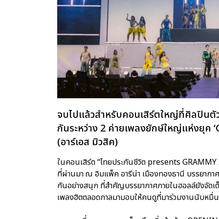
จบไปแล้วสำหรับคอนเสิร์ตใหญ่ที่ศิลปินต
กันระหว่าง 2 ค่ายเพลงยักษ์ใหญ่แห่งยุค
(อาร์เอส มิวสิค)
ในคอนเสิร์ต “ไทยประกันชีวิต presents GRAMMY X 
ที่ผ่านมา ณ อิมแพ็ค อารีน่า เมืองทองธานี บรรยาก
กันอย่างสนุก ที่สำคัญบรรยากาศภายในฮอลล์ยังจัดเต็
เพลงฮิตตลอดกาลมามอบให้คนดูที่มาร่วมงานนับหมื่นชีว