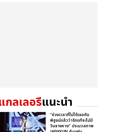
แกลเลอรี
แนะนำ
“ช่วงเวลาที่ไม่ได้เจอกัน
พิสูจน์แล้วว่ารักแท้จะไม่มี
วันจางหาย” ประมวลภาพ
JAEHYUN กับแฟน...