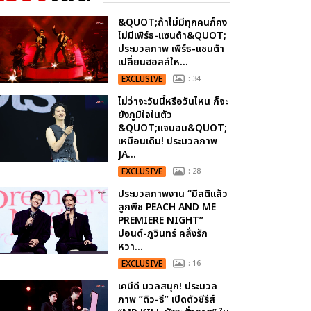
&QUOT;ถ้าไม่มีทุกคนก็คง
ไม่มีเพิร์ธ-แซนต้า&QUOT;
ประมวลภาพ เพิร์ธ-แซนต้า
เปลี่ยนฮอลล์ให...
EXCLUSIVE
: 34
ไม่ว่าจะวันนี้หรือวันไหน ก็จะ
ยังภูมิใจในตัว
&QUOT;แจบอม&QUOT;
เหมือนเดิม! ประมวลภาพ
JA...
EXCLUSIVE
: 28
ประมวลภาพงาน “มีสติแล้ว
ลูกพีช PEACH AND ME
PREMIERE NIGHT”
ปอนด์-ภูวินทร์ คลั่งรัก
หวา...
EXCLUSIVE
: 16
เคมีดี มวลสนุก! ประมวล
ภาพ “ดิว-ธี” เปิดตัวซีรีส์