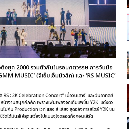
ัวตึงยุค 2000 รวมตัวกันในรอบศตวรรษ การจับมือ
 ‘GMM MUSIC’ (จีเอ็มเอ็มมิวสิค) และ ‘RS MUSIC’
RS : 2K Celebration Concert” เมื่อวันเสาร์ และ วันอาทิตย์
าศหน้างานสนุกคึกคัก เพราะแฟนเพลงจัดเต็มแฟชั่น Y2K แต่งตัว
มไปกับ Production เวที แสง สี เสียง สุดอลังการสไตล์ Y2K ขน
ิตได้มันส์ให้สุดเหวี่ยงไปแบบจุใจตลอดทั้งคอนเสิร์ต